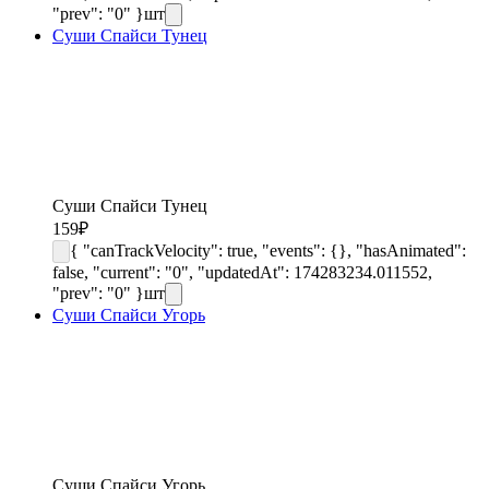
"prev": "0" }
шт
Суши Спайси Тунец
Суши Спайси Тунец
159
₽
{ "canTrackVelocity": true, "events": {}, "hasAnimated":
false, "current": "0", "updatedAt": 174283234.011552,
"prev": "0" }
шт
Суши Спайси Угорь
Суши Спайси Угорь