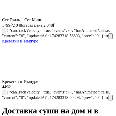
Сет Гриль + Сет Мини
1799
₽
2 048
старая цена 2 048
₽
{ "canTrackVelocity": true, "events": {}, "hasAnimated": false,
"current": "0", "updatedAt": 174283318.56603, "prev": "0" }
шт
Креветки в Темпуре
Креветки в Темпуре
449
₽
{ "canTrackVelocity": true, "events": {}, "hasAnimated": false,
"current": "0", "updatedAt": 174283318.56603, "prev": "0" }
шт
Доставка суши на дом и в