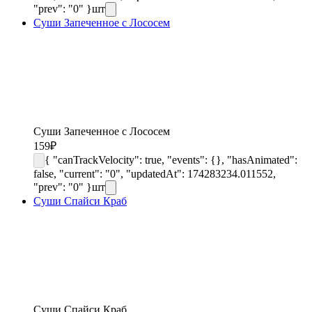
"prev": "0" }
шт
Суши Запеченное с Лососем
Суши Запеченное с Лососем
159
₽
{ "canTrackVelocity": true, "events": {}, "hasAnimated":
false, "current": "0", "updatedAt": 174283234.011552,
"prev": "0" }
шт
Суши Спайси Краб
Суши Спайси Краб