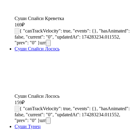
Суши Спайси Креветка
169
₽
{ "canTrackVelocity": true, "events": {}, "hasAnimated":
false, "current": "0", "updatedAt": 174283234.011552,
"prev": "0" }
шт
Суши Спайси Лосось
Суши Спайси Лосось
159
₽
{ "canTrackVelocity": true, "events": {}, "hasAnimated":
false, "current": "0", "updatedAt": 174283234.011552,
"prev": "0" }
шт
Суши Тунец