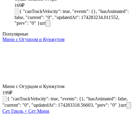
169
₽
{ "canTrackVelocity": true, "events": {}, "hasAnimated":
false, "current": "0", "updatedAt": 174283234.011552,
"prev": "0" }
шт
Популярные
Мини с Огурцом и Кунжутом
Мини с Огурцом и Кунжутом
199
₽
{ "canTrackVelocity": true, "events": {}, "hasAnimated": false,
"current": "0", "updatedAt": 174283318.56603, "prev": "0" }
шт
Сет Гриль + Сет Мини