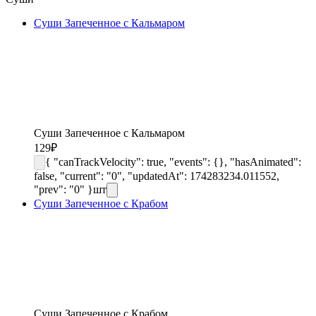
Суши Запеченное с Кальмаром
Суши Запеченное с Кальмаром
129
₽
{ "canTrackVelocity": true, "events": {}, "hasAnimated":
false, "current": "0", "updatedAt": 174283234.011552,
"prev": "0" }
шт
Суши Запеченное с Крабом
Суши Запеченное с Крабом