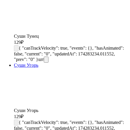
Суши Тунец
129
₽
{ "canTrackVelocity": true, "events": {}, "hasAnimated":
false, "current": "0", "updatedAt": 174283234.011552,
"prev": "0" }
шт
Суши Угорь
Суши Угорь
129
₽
{ "canTrackVelocity": true, "events": {}, "hasAnimated":
false, "current": "0", "updatedAt": 174283234.011552,