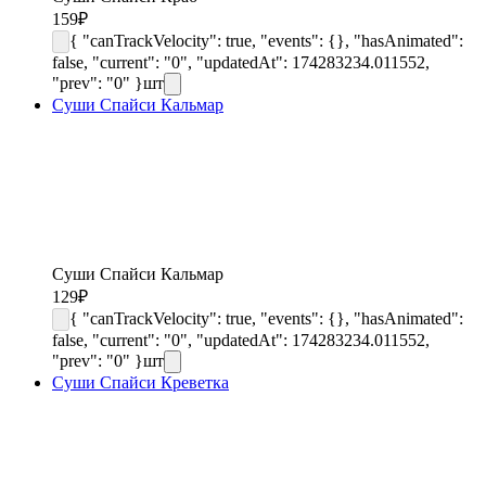
159
₽
{ "canTrackVelocity": true, "events": {}, "hasAnimated":
false, "current": "0", "updatedAt": 174283234.011552,
"prev": "0" }
шт
Суши Спайси Кальмар
Суши Спайси Кальмар
129
₽
{ "canTrackVelocity": true, "events": {}, "hasAnimated":
false, "current": "0", "updatedAt": 174283234.011552,
"prev": "0" }
шт
Суши Спайси Креветка