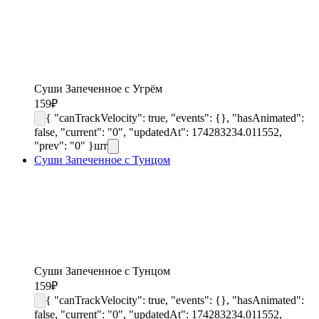
Суши Запеченное с Угрём
159
₽
{ "canTrackVelocity": true, "events": {}, "hasAnimated":
false, "current": "0", "updatedAt": 174283234.011552,
"prev": "0" }
шт
Суши Запеченное с Тунцом
Суши Запеченное с Тунцом
159
₽
{ "canTrackVelocity": true, "events": {}, "hasAnimated":
false, "current": "0", "updatedAt": 174283234.011552,