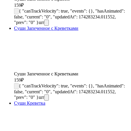
159
₽
{ "canTrackVelocity": true, "events": {}, "hasAnimated":
false, "current": "0", "updatedAt": 174283234.011552,
"prev": "0" }
шт
Суши Запеченное с Креветками
Суши Запеченное с Креветками
159
₽
{ "canTrackVelocity": true, "events": {}, "hasAnimated":
false, "current": "0", "updatedAt": 174283234.011552,
"prev": "0" }
шт
Суши Креветка