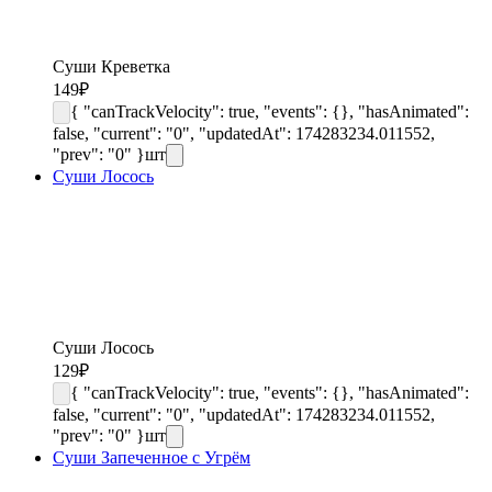
Суши Креветка
149
₽
{ "canTrackVelocity": true, "events": {}, "hasAnimated":
false, "current": "0", "updatedAt": 174283234.011552,
"prev": "0" }
шт
Суши Лосось
Суши Лосось
129
₽
{ "canTrackVelocity": true, "events": {}, "hasAnimated":
false, "current": "0", "updatedAt": 174283234.011552,
"prev": "0" }
шт
Суши Запеченное с Угрём