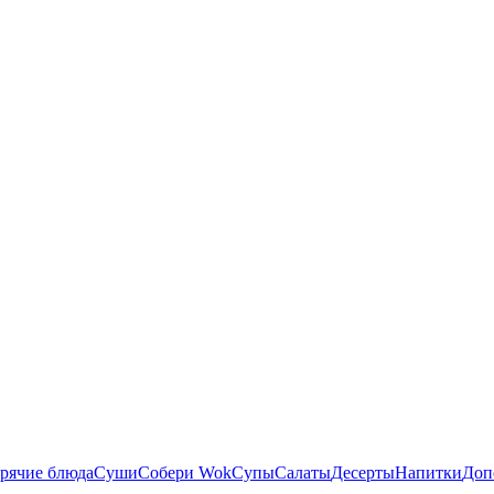
рячие блюда
Суши
Собери Wok
Супы
Салаты
Десерты
Напитки
Доп