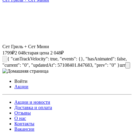
Сет Гриль + Сет Мини
1799
₽
2 048
старая цена 2 048
₽
{ "canTrackVelocity": true, "events": {}, "hasAnimated": false,
"current": "0", "updatedAt": 57108401.847683, "prev": "0" }
шт
Войти
Акции
Акции и новости
Доставка и оплата
Отзывы
О нас
Контакты
Вакансии