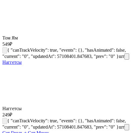
Том Ям
549
₽
{ "canTrackVelocity": true, "events": {}, "hasAnimated": false,
"current": "0", "updatedAt": 57108401.847683, "prev": "0" }
шт
Наггетсы
Наггетсы
249
₽
{ "canTrackVelocity": true, "events": {}, "hasAnimated": false,
"current": "0", "updatedAt": 57108401.847683, "prev": "0" }
шт
Сет Гриль + Сет Мини