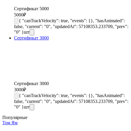
Сертификат 5000
5000
₽
{ "canTrackVelocity": true, "events": {}, "hasAnimated":
false, "current": "0", "updatedAt": 57108353.233709, "prev":
"0" }
шт
Сертификат 3000
Сертификат 3000
3000
₽
{ "canTrackVelocity": true, "events": {}, "hasAnimated":
false, "current": "0", "updatedAt": 57108353.233709, "prev":
"0" }
шт
Популярные
Том Ям