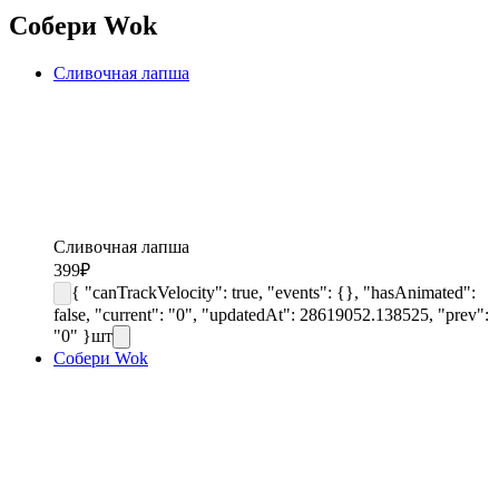
Собери Wok
Сливочная лапша
Сливочная лапша
399
₽
{ "canTrackVelocity": true, "events": {}, "hasAnimated":
false, "current": "0", "updatedAt": 28619052.138525, "prev":
"0" }
шт
Собери Wok