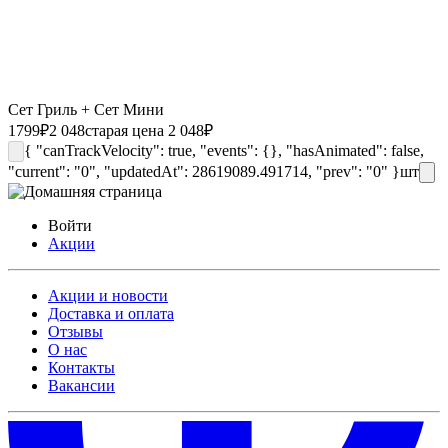
Сет Гриль + Сет Мини
1799
₽
2 048
старая цена 2 048
₽
{ "canTrackVelocity": true, "events": {}, "hasAnimated": false,
"current": "0", "updatedAt": 28619089.491714, "prev": "0" }
шт
Войти
Акции
Акции и новости
Доставка и оплата
Отзывы
О нас
Контакты
Вакансии