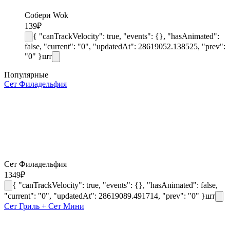
Собери Wok
139
₽
{ "canTrackVelocity": true, "events": {}, "hasAnimated":
false, "current": "0", "updatedAt": 28619052.138525, "prev":
"0" }
шт
Популярные
Сет Филадельфия
Сет Филадельфия
1349
₽
{ "canTrackVelocity": true, "events": {}, "hasAnimated": false,
"current": "0", "updatedAt": 28619089.491714, "prev": "0" }
шт
Сет Гриль + Сет Мини